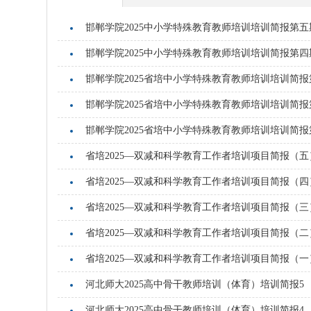
邯郸学院2025中小学特殊教育教师培训培训简报第五
邯郸学院2025中小学特殊教育教师培训培训简报第四
邯郸学院2025省培中小学特殊教育教师培训培训简报
邯郸学院2025省培中小学特殊教育教师培训培训简报
邯郸学院2025省培中小学特殊教育教师培训培训简报
省培2025—双减和科学教育工作者培训项目简报（五
省培2025—双减和科学教育工作者培训项目简报（四
省培2025—双减和科学教育工作者培训项目简报（三
省培2025—双减和科学教育工作者培训项目简报（二
省培2025—双减和科学教育工作者培训项目简报（一
河北师大2025高中骨干教师培训（体育）培训简报5
河北师大2025高中骨干教师培训（体育）培训简报4