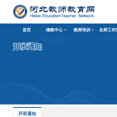
首页
继教中心
教师培训
名师工作
开班通知
开班通知